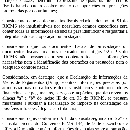
março de 2023, determina expressamente quais os documentos
fiscais hábeis para o acobertamento das operações ou prestações
promovidas por contribuintes;
Considerando que os documentos fiscais relacionados no art. 91 do
RICMS são insubstituíveis por possuírem campos específicos para
conter todas as informações essenciais para identificar e resguardar a
integridade de cada operação ou prestação;
Considerando que os documentos fiscais de arrecadação ou
documentos fiscais auxiliares elencados nos artigos 92 e 93 do
RICMS não possuem em seu conteúdo todas as informações
necessárias para a identificação das operações ou prestações para o
adequado controle fiscal;
Considerando, em destaque, que a Declaração de Informações de
Meios de Pagamentos (Dimp) e outras informações prestadas por
administradoras de cartões e demais instituições e intermediadores
financeiros, de pagamentos, serviços e negócios, que descrevem as
alíneas “a” e “b” do inciso III do art. 93 do RICMS, se prestam
meramente a auxiliar a fiscalização do imposto na constatação de
possíveis infrações à legislação tributária;
Considerando que, conforme o § 1º da cláusula segunda c/c § 2º da
cláusula terceira do Convênio ICMS 134, de 9 de dezembro de
2016, a Dimp não contém informações detalhadas sobre a transação,