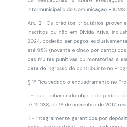
de Mercadorias e sobre Prestações 
Intermunicipal e de Comunicação – ICMS p
Art. 2º Os créditos tributários proven
inscritos ou não em Dívida Ativa, inclu
2024, poderão ser pagos, exclusivament
até 95% (noventa e cinco por cento) dos 
das multas punitivas ou moratórias e se
data de ingresso do contribuinte no Prog
§ 1º Fica vedado o enquadramento no Prog
I – que tenham sido objeto de pedido 
nº 15.038, de 16 de novembro de 2017, re
II – integralmente garantidos por depósi