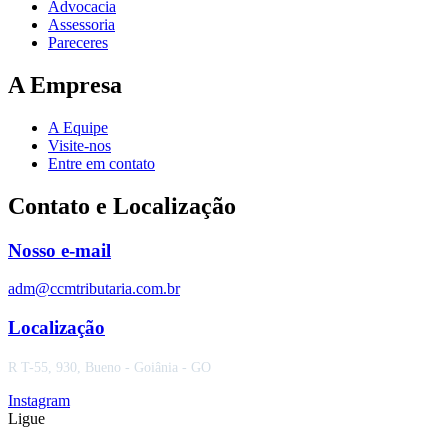
Advocacia
Assessoria
Pareceres
A Empresa
A Equipe
Visite-nos
Entre em contato
Contato e Localização
Nosso e-mail
adm@ccmtributaria.com.br
Localização
R T-55, 930, Bueno - Goiânia - GO
Instagram
Ligue