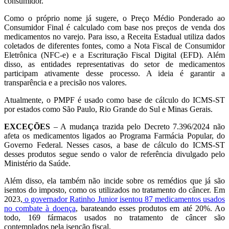
consumidor.
Como o próprio nome já sugere, o Preço Médio Ponderado ao
Consumidor Final é calculado com base nos preços de venda dos
medicamentos no varejo. Para isso, a Receita Estadual utiliza dados
coletados de diferentes fontes, como a Nota Fiscal de Consumidor
Eletrônica (NFC-e) e a Escrituração Fiscal Digital (EFD). Além
disso, as entidades representativas do setor de medicamentos
participam ativamente desse processo. A ideia é garantir a
transparência e a precisão nos valores.
Atualmente, o PMPF é usado como base de cálculo do ICMS-ST
por estados como São Paulo, Rio Grande do Sul e Minas Gerais.
EXCEÇÕES
– A mudança trazida pelo Decreto 7.396/2024 não
afeta os medicamentos ligados ao Programa Farmácia Popular, do
Governo Federal. Nesses casos, a base de cálculo do ICMS-ST
desses produtos segue sendo o valor de referência divulgado pelo
Ministério da Saúde.
Além disso, ela também não incide sobre os remédios que já são
isentos do imposto, como os utilizados no tratamento do câncer. Em
2023,
o governador Ratinho Junior isentou 87 medicamentos usados
no combate à doença
, barateando esses produtos em até 20%. Ao
todo, 169 fármacos usados no tratamento de câncer são
contemplados pela isenção fiscal.