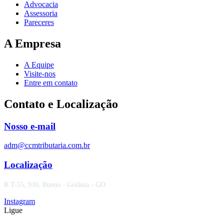
Advocacia
Assessoria
Pareceres
A Empresa
A Equipe
Visite-nos
Entre em contato
Contato e Localização
Nosso e-mail
adm@ccmtributaria.com.br
Localização
R T-55, 930, Bueno - Goiânia - GO
Instagram
Ligue