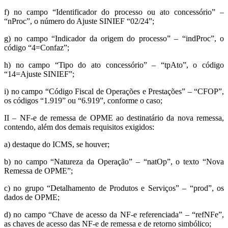
f) no campo “Identificador do processo ou ato concessório” –
“nProc”, o número do Ajuste SINIEF “02/24”;
g) no campo “Indicador da origem do processo” – “indProc”, o
código “4=Confaz”;
h) no campo “Tipo do ato concessório” – “tpAto”, o código
“14=Ajuste SINIEF”;
i) no campo “Código Fiscal de Operações e Prestações” – “CFOP”,
os códigos “1.919” ou “6.919”, conforme o caso;
II – NF-e de remessa de OPME ao destinatário da nova remessa,
contendo, além dos demais requisitos exigidos:
a) destaque do ICMS, se houver;
b) no campo “Natureza da Operação” – “natOp”, o texto “Nova
Remessa de OPME”;
c) no grupo “Detalhamento de Produtos e Serviços” – “prod”, os
dados de OPME;
d) no campo “Chave de acesso da NF-e referenciada” – “refNFe”,
as chaves de acesso das NF-e de remessa e de retorno simbólico;