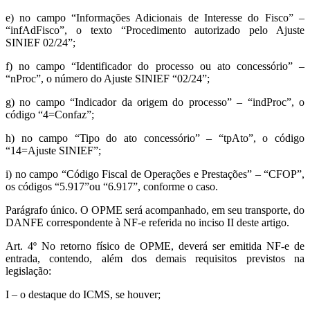
e) no campo “Informações Adicionais de Interesse do Fisco” –
“infAdFisco”, o texto “Procedimento autorizado pelo Ajuste
SINIEF 02/24”;
f) no campo “Identificador do processo ou ato concessório” –
“nProc”, o número do Ajuste SINIEF “02/24”;
g) no campo “Indicador da origem do processo” – “indProc”, o
código “4=Confaz”;
h) no campo “Tipo do ato concessório” – “tpAto”, o código
“14=Ajuste SINIEF”;
i) no campo “Código Fiscal de Operações e Prestações” – “CFOP”,
os códigos “5.917”ou “6.917”, conforme o caso.
Parágrafo único. O OPME será acompanhado, em seu transporte, do
DANFE correspondente à NF-e referida no inciso II deste artigo.
Art. 4º No retorno físico de OPME, deverá ser emitida NF-e de
entrada, contendo, além dos demais requisitos previstos na
legislação:
I – o destaque do ICMS, se houver;