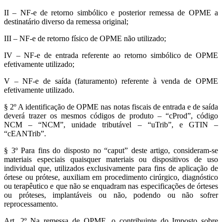
II – NF-e de retorno simbólico e posterior remessa de OPME a
destinatário diverso da remessa original;
III – NF-e de retorno físico de OPME não utilizado;
IV – NF-e de entrada referente ao retorno simbólico de OPME
efetivamente utilizado;
V – NF-e de saída (faturamento) referente à venda de OPME
efetivamente utilizado.
§ 2º A identificação de OPME nas notas fiscais de entrada e de saída
deverá trazer os mesmos códigos de produto – “cProd”, código
NCM – “NCM”, unidade tributável – “uTrib”, e GTIN –
“cEANTrib”.
§ 3º Para fins do disposto no “caput” deste artigo, consideram-se
materiais especiais quaisquer materiais ou dispositivos de uso
individual que, utilizados exclusivamente para fins de aplicação de
órtese ou prótese, auxiliam em procedimento cirúrgico, diagnóstico
ou terapêutico e que não se enquadram nas especificações de órteses
ou próteses, implantáveis ou não, podendo ou não sofrer
reprocessamento.
Art. 2º Na remessa de OPME, o contribuinte do Imposto sobre