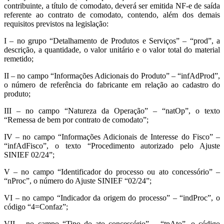
contribuinte, a título de comodato, deverá ser emitida NF-e de saída
referente ao contrato de comodato, contendo, além dos demais
requisitos previstos na legislação:
I – no grupo “Detalhamento de Produtos e Serviços” – “prod”, a
descrição, a quantidade, o valor unitário e o valor total do material
remetido;
II – no campo “Informações Adicionais do Produto” – “infAdProd”,
o número de referência do fabricante em relação ao cadastro do
produto;
III – no campo “Natureza da Operação” – “natOp”, o texto
“Remessa de bem por contrato de comodato”;
IV – no campo “Informações Adicionais de Interesse do Fisco” –
“infAdFisco”, o texto “Procedimento autorizado pelo Ajuste
SINIEF 02/24”;
V – no campo “Identificador do processo ou ato concessório” –
“nProc”, o número do Ajuste SINIEF “02/24”;
VI – no campo “Indicador da origem do processo” – “indProc”, o
código “4=Confaz”;
VII – no campo “Tipo do ato concessório” – “tpAto”, o código