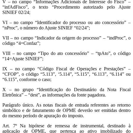
V – no campo “Informações Adicionais de Interesse do Fisco” –
“infAdFisco”, o texto “Procedimento autorizado pelo Ajuste
SINIEF 02/24;
VI – no campo “Identificador do processo ou ato concessório” –
“nProc”, o número do Ajuste SINIEF “02/24”;
VII – no campo “Indicador da origem do processo” – “indProc”, o
código “4=Confaz”;
VIII – no campo “Tipo do ato concessório” – “tpAto”, o código
“14=Ajuste SINIEF”;
IX – no campo “Código Fiscal de Operações e Prestações” –
“CFOP”, o código “5.113”, ‘5.114”, “5.115”, “6.113”, “6.114” ou
“6.115”, conforme o caso;
X – no grupo “Identificação do Destinatário da Nota Fiscal
Eletrônica” – “dest”, as informações da fonte pagadora.
Parágrafo único. As notas fiscais de entrada referentes ao retorno
simbólico e de faturamento de OPME deverão ser emitidas dentro
do mesmo período de apuração do imposto.
Art. 7º Na hipótese de remessa de instrumental, destinado à
aplicação de OPME, que pertença ao ativo imobilizado do