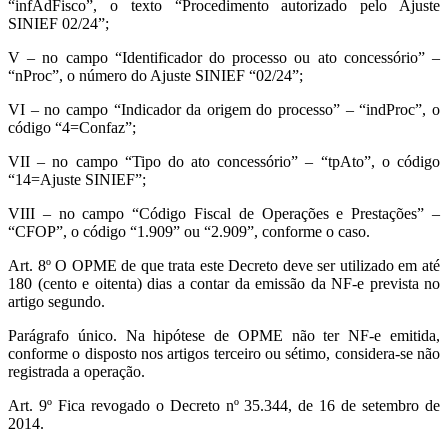
“infAdFisco”, o texto “Procedimento autorizado pelo Ajuste
SINIEF 02/24”;
V – no campo “Identificador do processo ou ato concessório” –
“nProc”, o número do Ajuste SINIEF “02/24”;
VI – no campo “Indicador da origem do processo” – “indProc”, o
código “4=Confaz”;
VII – no campo “Tipo do ato concessório” – “tpAto”, o código
“14=Ajuste SINIEF”;
VIII – no campo “Código Fiscal de Operações e Prestações” –
“CFOP”, o código “1.909” ou “2.909”, conforme o caso.
Art. 8º O OPME de que trata este Decreto deve ser utilizado em até
180 (cento e oitenta) dias a contar da emissão da NF-e prevista no
artigo segundo.
Parágrafo único. Na hipótese de OPME não ter NF-e emitida,
conforme o disposto nos artigos terceiro ou sétimo, considera-se não
registrada a operação.
Art. 9º Fica revogado o Decreto nº 35.344, de 16 de setembro de
2014.