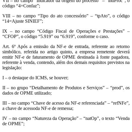
VII – no campo “Indicador da origem do processo” – “indProc”, o
código “4=Confaz”;
VIII – no campo “Tipo do ato concessório” – “tpAto”, o código
“14=Ajuste SINIEF”;
IX – no campo “Código Fiscal de Operações e Prestações” –
“CFOP”, o código “5.919” ou “6.919”, conforme o caso.
Art. 6º Após a emissão da NF-e de entrada, referente ao retorno
simbólico, referida no artigo quinto, a empresa remetente deverá
emitir NF-e de faturamento de OPME destinada à fonte pagadora,
referente à venda, contendo, além dos demais requisitos previstos na
legislação:
I – o destaque do ICMS, se houver;
II – no grupo “Detalhamento de Produtos e Serviços” – “prod”, os
dados de OPME utilizado;
III – no campo “Chave de acesso da NF-e referenciada” – “refNFe”,
a chave de acessoda NF-e de remessa;
IV – no campo “Natureza da Operação” – “natOp”, o texto “Venda
de OPME”;