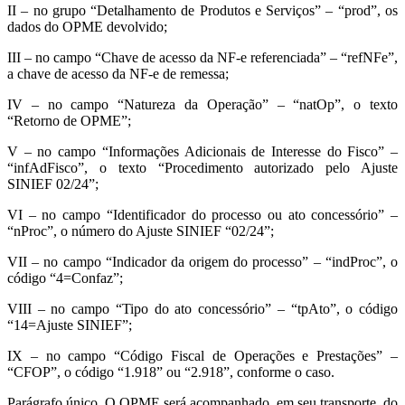
II – no grupo “Detalhamento de Produtos e Serviços” – “prod”, os
dados do OPME devolvido;
III – no campo “Chave de acesso da NF-e referenciada” – “refNFe”,
a chave de acesso da NF-e de remessa;
IV – no campo “Natureza da Operação” – “natOp”, o texto
“Retorno de OPME”;
V – no campo “Informações Adicionais de Interesse do Fisco” –
“infAdFisco”, o texto “Procedimento autorizado pelo Ajuste
SINIEF 02/24”;
VI – no campo “Identificador do processo ou ato concessório” –
“nProc”, o número do Ajuste SINIEF “02/24”;
VII – no campo “Indicador da origem do processo” – “indProc”, o
código “4=Confaz”;
VIII – no campo “Tipo do ato concessório” – “tpAto”, o código
“14=Ajuste SINIEF”;
IX – no campo “Código Fiscal de Operações e Prestações” –
“CFOP”, o código “1.918” ou “2.918”, conforme o caso.
Parágrafo único. O OPME será acompanhado, em seu transporte, do