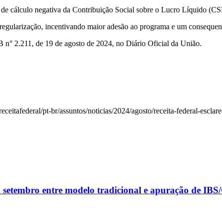
se de cálculo negativa da Contribuição Social sobre o Lucro Líquido (CS
e regularização, incentivando maior adesão ao programa e um consequent
 n° 2.211, de 19 de agosto de 2024, no Diário Oficial da União.
deral/pt-br/assuntos/noticias/2024/agosto/receita-federal-esclarece-
m setembro entre modelo tradicional e apuração de IB