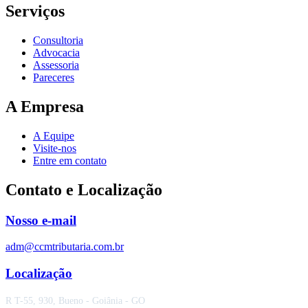
Serviços
Consultoria
Advocacia
Assessoria
Pareceres
A Empresa
A Equipe
Visite-nos
Entre em contato
Contato e Localização
Nosso e-mail
adm@ccmtributaria.com.br
Localização
R T-55, 930, Bueno - Goiânia - GO