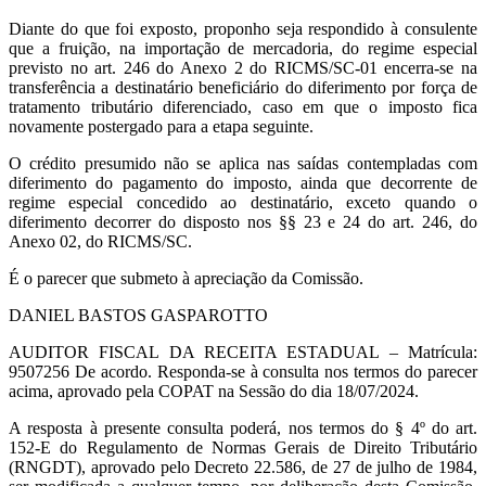
Diante do que foi exposto, proponho seja respondido à consulente
que a fruição, na importação de mercadoria, do regime especial
previsto no art. 246 do Anexo 2 do RICMS/SC-01 encerra-se na
transferência a destinatário beneficiário do diferimento por força de
tratamento tributário diferenciado, caso em que o imposto fica
novamente postergado para a etapa seguinte.
O crédito presumido não se aplica nas saídas contempladas com
diferimento do pagamento do imposto, ainda que decorrente de
regime especial concedido ao destinatário, exceto quando o
diferimento decorrer do disposto nos §§ 23 e 24 do art. 246, do
Anexo 02, do RICMS/SC.
É o parecer que submeto à apreciação da Comissão.
DANIEL BASTOS GASPAROTTO
AUDITOR FISCAL DA RECEITA ESTADUAL – Matrícula:
9507256 De acordo. Responda-se à consulta nos termos do parecer
acima, aprovado pela COPAT na Sessão do dia 18/07/2024.
A resposta à presente consulta poderá, nos termos do § 4º do art.
152-E do Regulamento de Normas Gerais de Direito Tributário
(RNGDT), aprovado pelo Decreto 22.586, de 27 de julho de 1984,