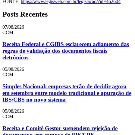
FONTE:
https://www.legisweb.com.br/legislacao/?id=462604
Posts Recentes
07/08/2026
CCM
Receita Federal e CGIBS esclarecem adiamento das
regras de validação dos documentos fiscais
eletrônicos
05/08/2026
CCM
Simples Nacional: empresas terão de decidir agora
em setembro entre modelo tradicional e apuração de
IBS/CBS no novo sistema
05/08/2026
CCM
Receita e Comitê Gestor suspendem rejeição de
documentos sem campos de IBS/CBS