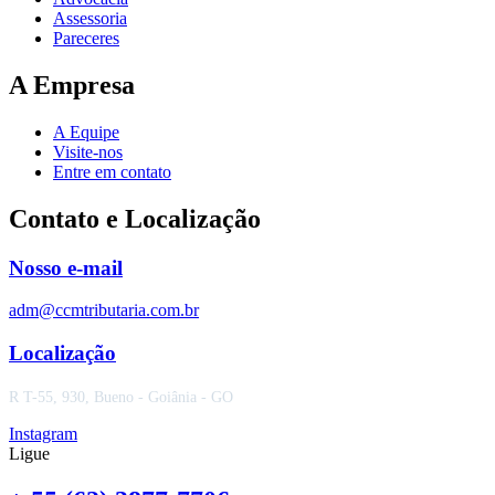
Assessoria
Pareceres
A Empresa
A Equipe
Visite-nos
Entre em contato
Contato e Localização
Nosso e-mail
adm@ccmtributaria.com.br
Localização
R T-55, 930, Bueno - Goiânia - GO
Instagram
Ligue