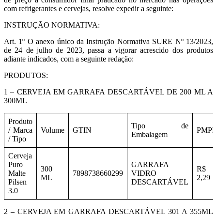
com refrigerantes e cervejas, resolve expedir a seguinte:
INSTRUÇÃO NORMATIVA:
Art. 1º O anexo único da Instrução Normativa SURE Nº 13/2023,
de 24 de julho de 2023, passa a vigorar acrescido dos produtos
adiante indicados, com a seguinte redação:
PRODUTOS:
1 – CERVEJA EM GARRAFA DESCARTÁVEL DE 200 ML A
300ML
Produto
Tipo de
/ Marca
Volume
GTIN
PMPF
Embalagem
/ Tipo
Cerveja
Puro
GARRAFA
300
R$
Malte
7898738660299
VIDRO
ML
2,29
Pilsen
DESCARTÁVEL
3.0
2 – CERVEJA EM GARRAFA DESCARTÁVEL 301 A 355ML