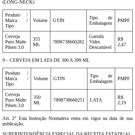
(LONG-NECK)
Produto /
Tipo de
Marca /
Volume
GTIN
PMPF
Embalagem
Tipo
Cerveja
Garrafa
355
R$
Puro Malte
7898738660282
Vidro
ML
2,47
Pilsen 3.0
Descartável
9 – CERVEJA EM LATA DE 300 A 399 ML
Produto /
Tipo de
Marca /
Volume
GTIN
PMPF
Embalagem
Tipo
Cerveja
350
R$
Puro Malte
7898738660251
LATA
ML
2,19
Pilsen 3.0
Art. 2° Esta Instrução Normativa entra em vigor na data de sua
publicação.
SUPERINTENDÊNCIA ESPECIAL DA RECEITA ESTADUAL,