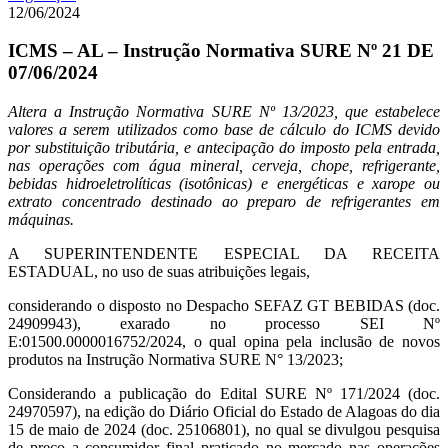
12/06/2024
ICMS – AL – Instrução Normativa SURE Nº 21 DE
07/06/2024
Altera a Instrução Normativa SURE Nº 13/2023, que estabelece
valores a serem utilizados como base de cálculo do ICMS devido
por substituição tributária, e antecipação do imposto pela entrada,
nas operações com água mineral, cerveja, chope, refrigerante,
bebidas hidroeletrolíticas (isotônicas) e energéticas e xarope ou
extrato concentrado destinado ao preparo de refrigerantes em
máquinas.
A SUPERINTENDENTE ESPECIAL DA RECEITA
ESTADUAL, no uso de suas atribuições legais,
considerando o disposto no Despacho SEFAZ GT BEBIDAS (doc.
24909943), exarado no processo SEI Nº
E:01500.0000016752/2024, o qual opina pela inclusão de novos
produtos na Instrução Normativa SURE N° 13/2023;
Considerando a publicação do Edital SURE Nº 171/2024 (doc.
24970597), na edição do Diário Oficial do Estado de Alagoas do dia
15 de maio de 2024 (doc. 25106801), no qual se divulgou pesquisa
de preço a consumidor final praticado no mercado nas operações