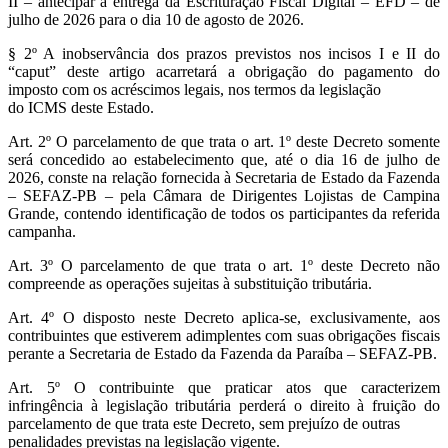
II – antecipar a entrega da Escrituração Fiscal Digital – EFD – de
julho de 2026 para o dia 10 de agosto de 2026.
§ 2º A inobservância dos prazos previstos nos incisos I e II do
“caput” deste artigo acarretará a obrigação do pagamento do
imposto com os acréscimos legais, nos termos da legislação
do ICMS deste Estado.
Art. 2º O parcelamento de que trata o art. 1º deste Decreto somente
será concedido ao estabelecimento que, até o dia 16 de julho de
2026, conste na relação fornecida à Secretaria de Estado da Fazenda
– SEFAZ-PB – pela Câmara de Dirigentes Lojistas de Campina
Grande, contendo identificação de todos os participantes da referida
campanha.
Art. 3º O parcelamento de que trata o art. 1º deste Decreto não
compreende as operações sujeitas à substituição tributária.
Art. 4º O disposto neste Decreto aplica-se, exclusivamente, aos
contribuintes que estiverem adimplentes com suas obrigações fiscais
perante a Secretaria de Estado da Fazenda da Paraíba – SEFAZ-PB.
Art. 5º O contribuinte que praticar atos que caracterizem
infringência à legislação tributária perderá o direito à fruição do
parcelamento de que trata este Decreto, sem prejuízo de outras
penalidades previstas na legislação vigente.