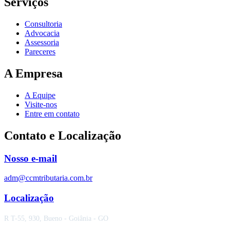
Serviços
Consultoria
Advocacia
Assessoria
Pareceres
A Empresa
A Equipe
Visite-nos
Entre em contato
Contato e Localização
Nosso e-mail
adm@ccmtributaria.com.br
Localização
R T-55, 930, Bueno - Goiânia - GO