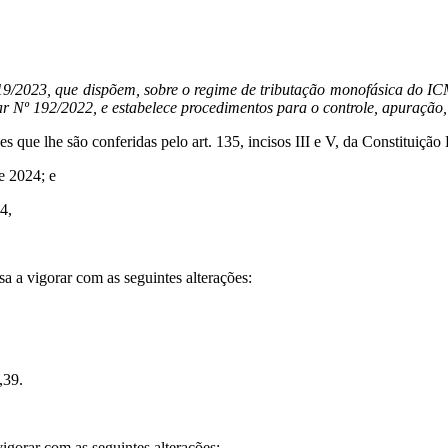
19/2023, que dispõem, sobre o regime de tributação monofásica do ICM
r Nº 192/2022, e estabelece procedimentos para o controle, apuração,
são conferidas pelo art. 135, incisos III e V, da Constituição E
e 2024; e
4,
a a vigorar com as seguintes alterações:
,39.
igorar com as seguintes alterações: