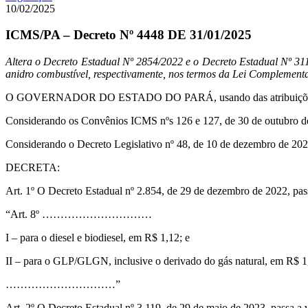
10/02/2025
ICMS/PA – Decreto Nº 4448 DE 31/01/2025
Altera o Decreto Estadual Nº 2854/2022 e o Decreto Estadual Nº 31
anidro combustível, respectivamente, nos termos da Lei Complementa
O GOVERNADOR DO ESTADO DO PARÁ, usando das atribuições que lhe 
Considerando os Convênios ICMS nºs 126 e 127, de 30 de outubro d
Considerando o Decreto Legislativo nº 48, de 10 de dezembro de 202
DECRETA:
Art. 1º O Decreto Estadual nº 2.854, de 29 de dezembro de 2022, pass
“Art. 8º …………………………
I – para o diesel e biodiesel, em R$ 1,12; e
II – para o GLP/GLGN, inclusive o derivado do gás natural, em R$ 1
…………………………”
Art. 2º O Decreto Estadual nº 3.119, de 29 de maio de 2023, passa a v