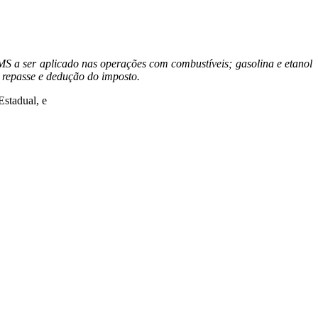
S a ser aplicado nas operações com combustíveis; gasolina e etanol
 repasse e dedução do imposto.
stadual, e