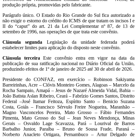
produção própria, promovidas pelo fabricante.
Parágrafo único. O Estado do Rio Grande do Sul fica autorizado a
não exigir o estorno do crédito do ICMS de que tratam os incisos I e
II do “caput” do art. 21 da Lei Complementar nº 87, de 13 de
setembro de 1996, nas operações de que trata este convênio.
Cláusula segunda
Legislação da unidade federada poderá
estabelecer limites para aplicação do disposto neste convênio.
Cláusula terceira
Este convênio entra em vigor na data da
publicação de sua ratificação nacional no Diário Oficial da União,
produzindo efeitos de 1º de janeiro de 2025 até 30 de abril de 2026.
Presidente do CONFAZ, em exercício – Robinson Sakiyama
Barreirinhas, Acre – Clóvis Monteiro Gomes, Alagoas – Marcelo da
Rocha Sampaio, Amapá – Jesus de Nazaré Almeida Vidal, Bahia –
João Batista Aslan Ribeiro, Ceará – Fabrízio Gomes Santos, Distrito
Federal –José Itamar Feitoza, Espírito Santo – Benicio Suzana
Costa, Goiás – Francisco Sérvulo Freire Nogueira, Maranhão –
Magno Vasconcelos Pereira, Mato Grosso – Fábio Fernandes
Pimenta, Mato Grosso do Sul – Jean Neves Mendonça, Minas
Gerais – Osvaldo Lage Scavazza, Pará – Lourival de Barros
Barbalho Junior, Paraíba – Bruno de Sousa Frade, Paraná –
Norberto Anacleto Ortigara, Pernambuco – Artur Delgado de