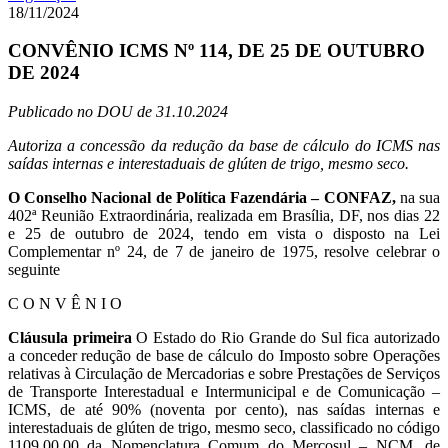
18/11/2024
CONVÊNIO ICMS Nº 114, DE 25 DE OUTUBRO
DE 2024
Publicado no DOU de 31.10.2024
Autoriza a concessão da redução da base de cálculo do ICMS nas
saídas internas e interestaduais de glúten de trigo, mesmo seco.
O Conselho Nacional de Política Fazendária – CONFAZ,
na sua
402ª Reunião Extraordinária, realizada em Brasília, DF, nos dias 22
e 25 de outubro de 2024, tendo em vista o disposto na Lei
Complementar nº 24, de 7 de janeiro de 1975, resolve celebrar o
seguinte
C O N V Ê N I O
Cláusula primeira
O Estado do Rio Grande do Sul fica autorizado
a conceder redução de base de cálculo do Imposto sobre Operações
relativas à Circulação de Mercadorias e sobre Prestações de Serviços
de Transporte Interestadual e Intermunicipal e de Comunicação –
ICMS, de até 90% (noventa por cento), nas saídas internas e
interestaduais de glúten de trigo, mesmo seco, classificado no código
1109.00.00 da Nomenclatura Comum do Mercosul – NCM, de