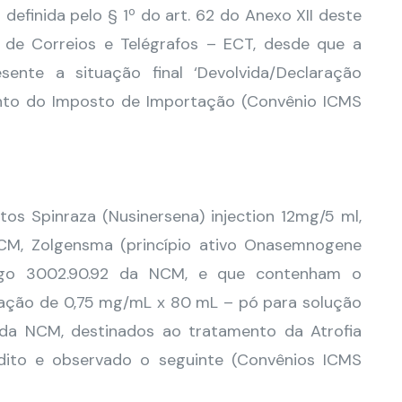
 definida pelo § 1º do art. 62 do Anexo XII deste
 de Correios e Telégrafos – ECT, desde que a
sente a situação final ‘Devolvida/Declaração
nto do Imposto de Importação (Convênio ICMS
s Spinraza (Nusinersena) injection 12mg/5 ml,
NCM, Zolgensma (princípio ativo Onasemnogene
ódigo 3002.90.92 da NCM, e que contenham o
ntação de 0,75 mg/mL x 80 mL – pó para solução
9 da NCM, destinados ao tratamento da Atrofia
dito e observado o seguinte (Convênios ICMS