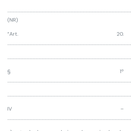
…………………………………………………………………………………………………………………
(NR)
“Art. 20.
…………………………………………………………………………………………………………………
………………………………………………………………………………………………………………
§ 1º
…………………………………………………………………………………………………………………
………………………………………………………………………………………………………………
IV –
………………………………………………………………………………………………………………