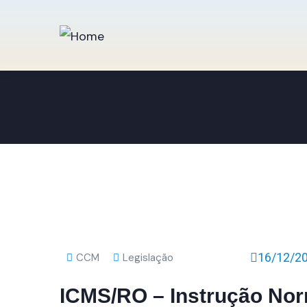
16/12/2
CCM
Legislação
ICMS/RO – Instrução No