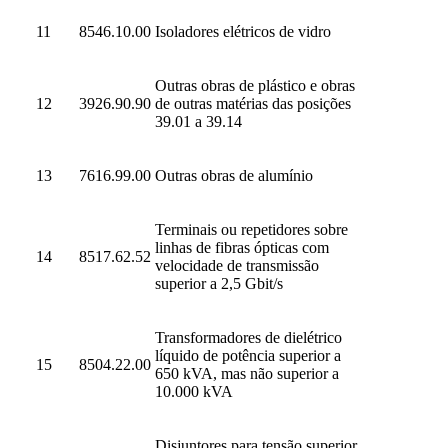
11
8546.10.00
Isoladores elétricos de vidro
Outras obras de plástico e obras
12
3926.90.90
de outras matérias das posições
39.01 a 39.14
13
7616.99.00
Outras obras de alumínio
Terminais ou repetidores sobre
linhas de fibras ópticas com
14
8517.62.52
velocidade de transmissão
superior a 2,5 Gbit/s
Transformadores de dielétrico
líquido de potência superior a
15
8504.22.00
650 kVA, mas não superior a
10.000 kVA
Disjuntores para tensão superior