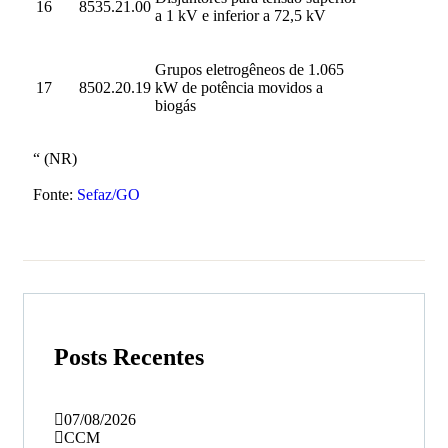
16
8535.21.00
a 1 kV e inferior a 72,5 kV
Grupos eletrogêneos de 1.065
17
8502.20.19
kW de potência movidos a
biogás
“ (NR)
Fonte:
Sefaz/GO
Posts Recentes
07/08/2026
CCM