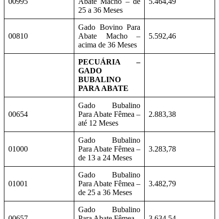
00995
Abate Macho – de
5.464,49
25 a 36 Meses
Gado Bovino Para
00810
Abate Macho –
5.592,46
acima de 36 Meses
PECUÁRIA –
GADO
BUBALINO
PARA ABATE
Gado Bubalino
00654
Para Abate Fêmea –
2.883,38
até 12 Meses
Gado Bubalino
01000
Para Abate Fêmea –
3.283,78
de 13 a 24 Meses
Gado Bubalino
01001
Para Abate Fêmea –
3.482,79
de 25 a 36 Meses
Gado Bubalino
00657
Para Abate Fêmea –
3.634,54