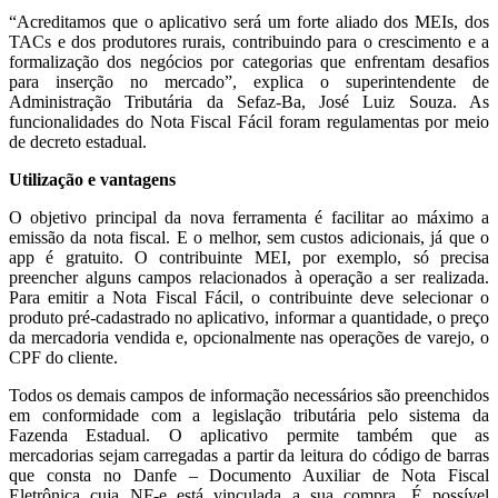
“Acreditamos que o aplicativo será um forte aliado dos MEIs, dos
TACs e dos produtores rurais, contribuindo para o crescimento e a
formalização dos negócios por categorias que enfrentam desafios
para inserção no mercado”, explica o superintendente de
Administração Tributária da Sefaz-Ba, José Luiz Souza. As
funcionalidades do Nota Fiscal Fácil foram regulamentas por meio
de decreto estadual.
Utilização e vantagens
O objetivo principal da nova ferramenta é facilitar ao máximo a
emissão da nota fiscal. E o melhor, sem custos adicionais, já que o
app é gratuito. O contribuinte MEI, por exemplo, só precisa
preencher alguns campos relacionados à operação a ser realizada.
Para emitir a Nota Fiscal Fácil, o contribuinte deve selecionar o
produto pré-cadastrado no aplicativo, informar a quantidade, o preço
da mercadoria vendida e, opcionalmente nas operações de varejo, o
CPF do cliente.
Todos os demais campos de informação necessários são preenchidos
em conformidade com a legislação tributária pelo sistema da
Fazenda Estadual. O aplicativo permite também que as
mercadorias sejam carregadas a partir da leitura do código de barras
que consta no Danfe – Documento Auxiliar de Nota Fiscal
Eletrônica cuja NF-e está vinculada a sua compra. É possível