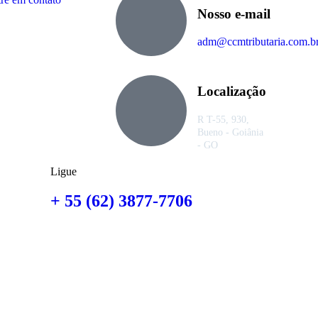
Nosso e-mail
adm@ccmtributaria.com.b
Localização
R T-55, 930,
Bueno - Goiânia
- GO
Ligue
+ 55 (62) 3877-7706