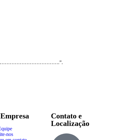
………………………….”.
 Empresa
Contato e
Localização
Equipe
ite-nos
re em contato