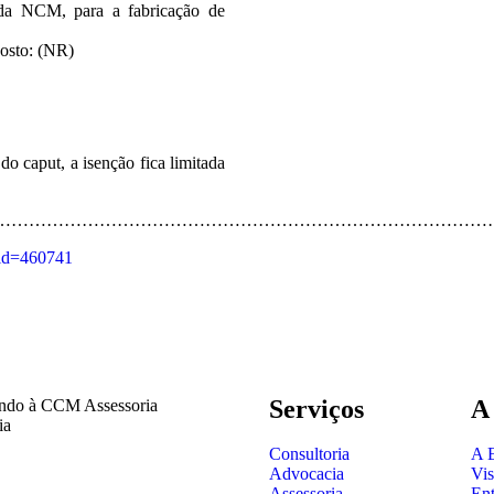
 da NCM, para a fabricação de
posto: (NR)
 do caput, a isenção fica limitada
……………………………………………………………………………
?id=460741
Serviços
A
ndo à CCM Assessoria
ia
Consultoria
A 
Advocacia
Vis
Assessoria
Ent