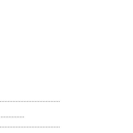
…………………………………
………………
…………………………………