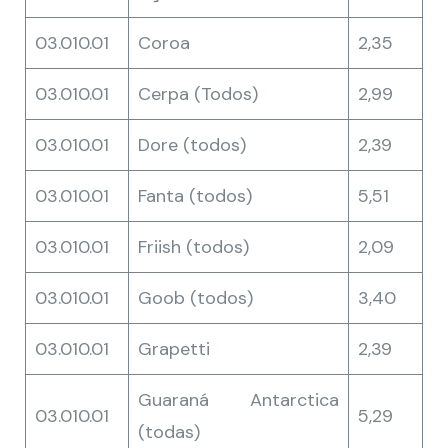
03.010.01
Coroa
2,35
03.010.01
Cerpa (Todos)
2,99
03.010.01
Dore (todos)
2,39
03.010.01
Fanta (todos)
5,51
03.010.01
Friish (todos)
2,09
03.010.01
Goob (todos)
3,40
03.010.01
Grapetti
2,39
Guaraná Antarctica
03.010.01
5,29
(todas)