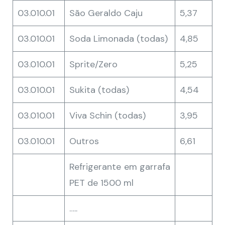
03.010.01
São Geraldo Caju
5,37
03.010.01
Soda Limonada (todas)
4,85
03.010.01
Sprite/Zero
5,25
03.010.01
Sukita (todas)
4,54
03.010.01
Viva Schin (todas)
3,95
03.010.01
Outros
6,61
Refrigerante em garrafa
PET de 1500 ml
…..