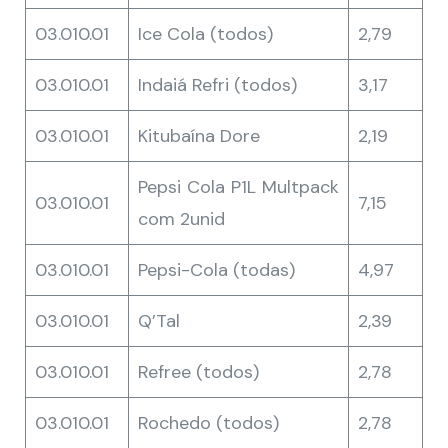
03.010.01
Ice Cola (todos)
2,79
03.010.01
Indaiá Refri (todos)
3,17
03.010.01
Kitubaína Dore
2,19
Pepsi Cola P1L Multpack
03.010.01
7,15
com 2unid
03.010.01
Pepsi-Cola (todas)
4,97
03.010.01
Q’Tal
2,39
03.010.01
Refree (todos)
2,78
03.010.01
Rochedo (todos)
2,78