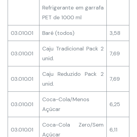
Refrigerante em garrafa
PET de 1000 ml
03.010.01
Baré (todos)
3,58
Caju Tradicional Pack 2
03.010.01
7,69
unid.
Caju Reduzido Pack 2
03.010.01
7,69
unid.
Coca-Cola/Menos
03.010.01
6,25
Açúcar
Coca-Cola Zero/Sem
03.010.01
6,11
Açúcar