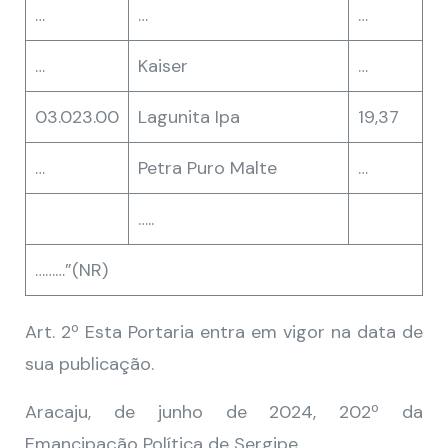
…
…
…
…
Kaiser
…
03.023.00
Lagunita Ipa
19,37
…
Petra Puro Malte
…
…..
………”(NR)
Art. 2º Esta Portaria entra em vigor na data de
sua publicação.
Aracaju, de junho de 2024, 202º da
Emancipação Política de Sergipe.