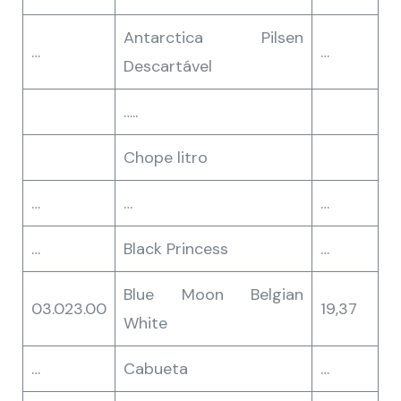
Antarctica Pilsen
…
…
Descartável
…..
Chope litro
…
…
…
…
Black Princess
…
Blue Moon Belgian
03.023.00
19,37
White
…
Cabueta
…