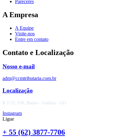
Pareceres
A Empresa
A Equipe
Visite-nos
Entre em contato
Contato e Localização
Nosso e-mail
adm@ccmtributaria.com.br
Localização
R T-55, 930, Bueno - Goiânia - GO
Instagram
Ligue
+ 55 (62) 3877-7706