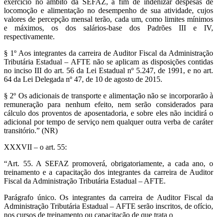
exercício no âmbito da SEFAZ, a fim de indenizar despesas de
locomoção e alimentação no desempenho de sua atividade, cujos
valores de percepção mensal terão, cada um, como limites mínimos
e máximos, os dos salários-base dos Padrões III e IV,
respectivamente.
§ 1º Aos integrantes da carreira de Auditor Fiscal da Administração
Tributária Estadual – AFTE não se aplicam as disposições contidas
no inciso III do art. 56 da Lei Estadual nº 5.247, de 1991, e no art.
64 da Lei Delegada nº 47, de 10 de agosto de 2015.
§ 2º Os adicionais de transporte e alimentação não se incorporarão à
remuneração para nenhum efeito, nem serão considerados para
cálculo dos proventos de aposentadoria, e sobre eles não incidirá o
adicional por tempo de serviço nem qualquer outra verba de caráter
transitório.” (NR)
XXXVII – o art. 55:
“Art. 55. A SEFAZ promoverá, obrigatoriamente, a cada ano, o
treinamento e a capacitação dos integrantes da carreira de Auditor
Fiscal da Administração Tributária Estadual – AFTE.
Parágrafo único. Os integrantes da carreira de Auditor Fiscal da
Administração Tributária Estadual – AFTE serão inscritos, de ofício,
nos cursos de treinamento ou capacitação de que trata o