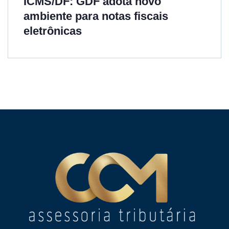
ICMS/DF: GDF adota novo
ambiente para notas fiscais
eletrônicas