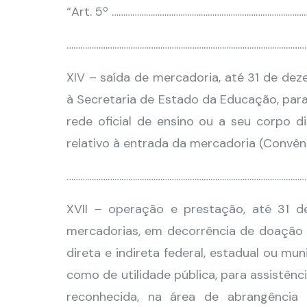
“Art. 5º …………………………………………………………………………
……………………………………………………………………………………………
XIV – saída de mercadoria, até 31 de de
à Secretaria de Estado da Educação, para
rede oficial de ensino ou a seu corpo d
relativo à entrada da mercadoria (Convêni
……………………………………………………………………………………………
XVII – operação e prestação, até 31 d
mercadorias, em decorrência de doação 
direta e indireta federal, estadual ou mu
como de utilidade pública, para assistên
reconhecida, na área de abrangência