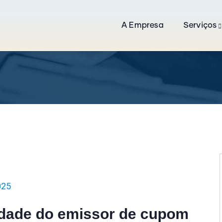
A Empresa
Serviços
025
edade do emissor de cupom