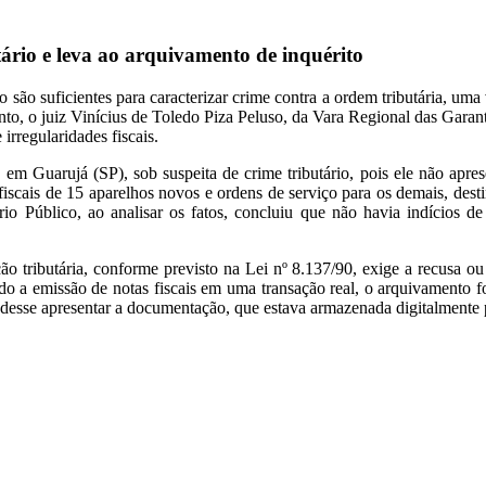
ário e leva ao arquivamento de inquérito
não são suficientes para caracterizar crime contra a ordem tributária, um
nto, o juiz Vinícius de Toledo Piza Peluso, da Vara Regional das Garant
irregularidades fiscais.
em Guarujá (SP), sob suspeita de crime tributário, pois ele não aprese
iscais de 15 aparelhos novos e ordens de serviço para os demais, dest
ério Público, ao analisar os fatos, concluiu que não havia indícios 
 tributária, conforme previsto na Lei nº 8.137/90, exige a recusa ou 
 a emissão de notas fiscais em uma transação real, o arquivamento f
pudesse apresentar a documentação, que estava armazenada digitalmente p