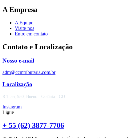
A Empresa
A Equipe
Visite-nos
Entre em contato
Contato e Localização
Nosso e-mail
adm@ccmtributaria.com.br
Localização
R T-55, 930, Bueno - Goiânia - GO
Instagram
Ligue
+ 55 (62) 3877-7706