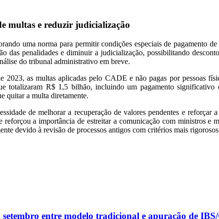
multas e reduzir judicialização
ndo uma norma para permitir condições especiais de pagamento de mu
ão das penalidades e diminuir a judicialização, possibilitando descon
nálise do tribunal administrativo em breve.
 2023, as multas aplicadas pelo CADE e não pagas por pessoas físi
e totalizaram R$ 1,5 bilhão, incluindo um pagamento significativo 
ue quitar a multa diretamente.
ssidade de melhorar a recuperação de valores pendentes e reforçar a
 reforçou a importância de estreitar a comunicação com ministros e ma
te devido à revisão de processos antigos com critérios mais rigorosos
m setembro entre modelo tradicional e apuração de IB