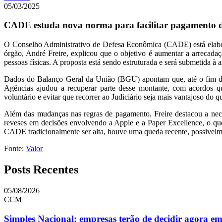
05/03/2025
CADE estuda nova norma para facilitar pagamento de 
O Conselho Administrativo de Defesa Econômica (CADE) está elabora
órgão, André Freire, explicou que o objetivo é aumentar a arrecadaç
pessoas físicas. A proposta está sendo estruturada e será submetida à a
Dados do Balanço Geral da União (BGU) apontam que, até o fim de
Agências ajudou a recuperar parte desse montante, com acordos qu
voluntário e evitar que recorrer ao Judiciário seja mais vantajoso do q
Além das mudanças nas regras de pagamento, Freire destacou a nece
reveses em decisões envolvendo a Apple e a Paper Excellence, o que
CADE tradicionalmente ser alta, houve uma queda recente, possivelmen
Fonte:
Valor
Posts Recentes
05/08/2026
CCM
Simples Nacional: empresas terão de decidir agora e