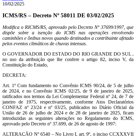
10/02/2025
ICMS/RS – Decreto Nº 58011 DE 03/02/2025
Modifica o RICMS/RS, aprovado pelo Decreto Nº 37699/1997, que
dispõe sobre a isenção do ICMS nas operações envolvendo
caminhões e ônibus novos quando destinados a contribuinte afetado
pelos eventos climáticos de chuvas intensas.
O GOVERNADOR DO ESTADO DO RIO GRANDE DO SUL ,
no uso da atribuição que lhe confere o artigo 82, inciso V, da
Constituição do Estado,
DECRETA:
Art. 1º Com fundamento no Convênio ICMS 90/24, de 5 de julho
de 2024, e no Convênio ICMS 02/25, de 9 de janeiro de 2025,
ratificados nos termos da Lei Complementar Federal nº 24, de 7 de
janeiro de 1975, respectivamente, conforme Atos Declaratórios
CONFAZ nº 23/24 e nº 03/25, publicados no Diário Oficial da
União de 26 de julho de 2024 e de 28 de janeiro de 2025, ficam
introduzidas as seguintes alterações no Regulamento do ICMS,
aprovado pelo Decreto nº 37.699, de 26 de agosto de 1997:
ALTERAÇÃO Nº 6540 – No Livro I, art. 9º, o inciso CCXXXVII