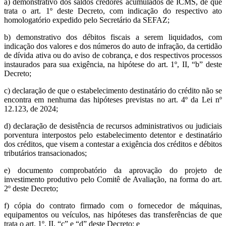
a) demonstrativo dos saldos credores acumulados de ICMS, de que
trata o art. 1º deste Decreto, com indicação do respectivo ato
homologatório expedido pelo Secretário da SEFAZ;
b) demonstrativo dos débitos fiscais a serem liquidados, com
indicação dos valores e dos números do auto de infração, da certidão
de dívida ativa ou do aviso de cobrança, e dos respectivos processos
instaurados para sua exigência, na hipótese do art. 1º, II, “b” deste
Decreto;
c) declaração de que o estabelecimento destinatário do crédito não se
encontra em nenhuma das hipóteses previstas no art. 4º da Lei nº
12.123, de 2024;
d) declaração de desistência de recursos administrativos ou judiciais
porventura interpostos pelo estabelecimento detentor e destinatário
dos créditos, que visem a contestar a exigência dos créditos e débitos
tributários transacionados;
e) documento comprobatório da aprovação do projeto de
investimento produtivo pelo Comitê de Avaliação, na forma do art.
2º deste Decreto;
f) cópia do contrato firmado com o fornecedor de máquinas,
equipamentos ou veículos, nas hipóteses das transferências de que
trata o art. 1º, II, “c” e “d” deste Decreto; e