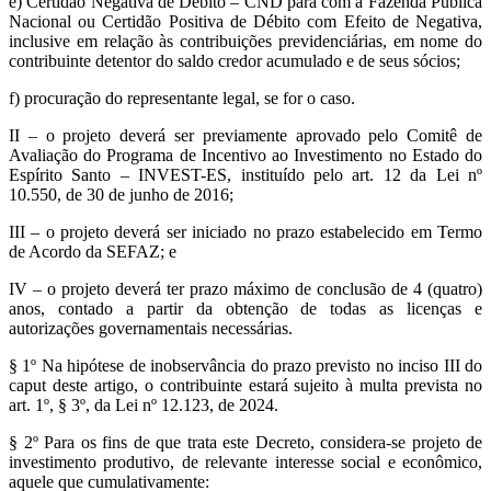
e) Certidão Negativa de Débito – CND para com a Fazenda Pública
Nacional ou Certidão Positiva de Débito com Efeito de Negativa,
inclusive em relação às contribuições previdenciárias, em nome do
contribuinte detentor do saldo credor acumulado e de seus sócios;
f) procuração do representante legal, se for o caso.
II – o projeto deverá ser previamente aprovado pelo Comitê de
Avaliação do Programa de Incentivo ao Investimento no Estado do
Espírito Santo – INVEST-ES, instituído pelo art. 12 da Lei nº
10.550, de 30 de junho de 2016;
III – o projeto deverá ser iniciado no prazo estabelecido em Termo
de Acordo da SEFAZ; e
IV – o projeto deverá ter prazo máximo de conclusão de 4 (quatro)
anos, contado a partir da obtenção de todas as licenças e
autorizações governamentais necessárias.
§ 1º Na hipótese de inobservância do prazo previsto no inciso III do
caput deste artigo, o contribuinte estará sujeito à multa prevista no
art. 1º, § 3º, da Lei nº 12.123, de 2024.
§ 2º Para os fins de que trata este Decreto, considera-se projeto de
investimento produtivo, de relevante interesse social e econômico,
aquele que cumulativamente: