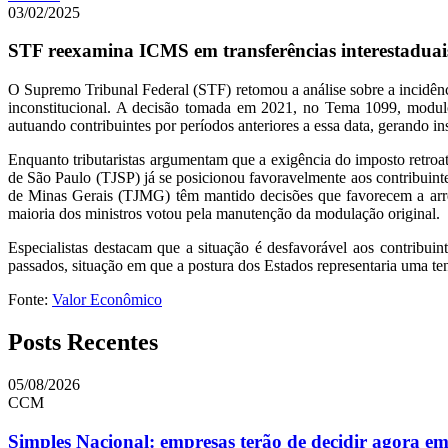
03/02/2025
STF reexamina ICMS em transferências interestaduais
O Supremo Tribunal Federal (STF) retomou a análise sobre a incidênc
inconstitucional. A decisão tomada em 2021, no Tema 1099, modulou
autuando contribuintes por períodos anteriores a essa data, gerando i
Enquanto tributaristas argumentam que a exigência do imposto retroa
de São Paulo (TJSP) já se posicionou favoravelmente aos contribuint
de Minas Gerais (TJMG) têm mantido decisões que favorecem a arre
maioria dos ministros votou pela manutenção da modulação original.
Especialistas destacam que a situação é desfavorável aos contribui
passados, situação em que a postura dos Estados representaria uma te
Fonte:
Valor Econômico
Posts Recentes
05/08/2026
CCM
Simples Nacional: empresas terão de decidir agora e