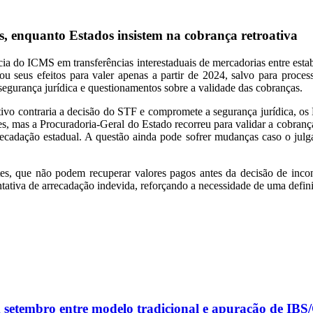
, enquanto Estados insistem na cobrança retroativa
ia do ICMS em transferências interestaduais de mercadorias entre esta
 seus efeitos para valer apenas a partir de 2024, salvo para proces
nsegurança jurídica e questionamentos sobre a validade das cobranças.
tivo contraria a decisão do STF e compromete a segurança jurídica, o
es, mas a Procuradoria-Geral do Estado recorreu para validar a cobran
cadação estadual. A questão ainda pode sofrer mudanças caso o julga
ntes, que não podem recuperar valores pagos antes da decisão de incon
ntativa de arrecadação indevida, reforçando a necessidade de uma defini
m setembro entre modelo tradicional e apuração de IB