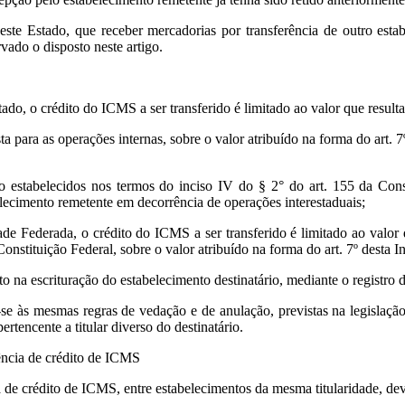
 neste Estado, que receber mercadorias por transferência de outro est
rvado o disposto neste artigo.
ado, o crédito do ICMS a ser transferido é limitado ao valor que resulta
ta para as operações internas, sobre o valor atribuído na forma do art. 
o estabelecidos nos termos do inciso IV do § 2° do art. 155 da Const
elecimento remetente em decorrência de operações interestaduais;
ade Federada, o crédito do ICMS a ser transferido é limitado ao valor q
onstituição Federal, sobre o valor atribuído na forma do art. 7º desta I
ito na escrituração do estabelecimento destinatário, mediante o registr
e às mesmas regras de vedação e de anulação, previstas na legislação 
tencente a titular diverso do destinatário.
rência de crédito de ICMS
ia de crédito de ICMS, entre estabelecimentos da mesma titularidade, dev