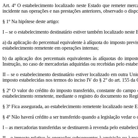
Art. 4º O estabelecimento localizado neste Estado que remeter mercad
incidente nas operações e nas prestações anteriores, observado o dispo
§ 1º Na hipótese deste artigo:
I – se o estabelecimento destinatário estiver também localizado neste E
a) da aplicação do percentual equivalente à alíquota do imposto previs
estabelecimento remetente em operações internas;
b) da aplicação dos percentuais equivalentes às alíquotas do impost
Instrução, no caso de mercadorias adquiridas ou recebidas pelo estab
II – se o estabelecimento destinatário estiver localizado em outra Un
imposto estabelecidas nos termos do inciso IV do § 2° do art. 155 da C
§ 2º O valor do crédito do imposto transferido, constante do campo 
estabelecimento remetente, mediante o registro do documento no Regi
§ 3º Fica assegurada, ao estabelecimento remetente localizado neste Est
§ 4º Não haverá crédito a ser transferido quando a legislação vedar o
I – as mercadorias transferidas se destinarem à revenda pelo estabelec
II – o imposto relativo às operações subsequentes à aquisição ou à rec