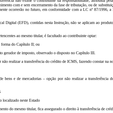
erência não exime o contribuinte da responsabilidade, atribuída pela l
himento com e sem encerramento da fase de tributação, ou de substituiç
mente ocorrerão no futuro, em conformidade com a LC nº 87/1996, a
iscal Digital (EFD), contidas nesta Instrução, não se aplicam ao produt
encentes ao mesmo titular, é facultado ao contribuinte optar:
 forma do Capítulo II; ou
ato gerador de imposto, observado o disposto no Capítulo III.
 não realizar a transferência do crédito de ICMS, fazendo constar na no
de bens e de mercadorias – opção por não realizar a transferência 
S
o localizado neste Estado
ento do mesmo titular, fica assegurado o direito à transferência de créd