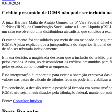
03/10/2024
Crédito presumido de ICMS não pode ser incluído na ba
A juíza Bárbara Malta de Araújo Gomes, da 5ª Vara Federal Cível
Jurídica (IRPJ), da Contribuição Social sobre o Lucro Líquido (CSLL
um caso envolvendo uma distribuidora atacadista, que solicitou a excl
O entendimento foi consolidado por meio de um mandado de segurança
ICMS. A juíza explicou que a jurisprudência do Superior Tribunal de J
de não ser tributada indevidamente.
Em sua decisão, a magistrada destacou que a inclusão do crédito pres
pelos estados. Assim, ao desconsiderar os créditos presumidos para f
pelos estados como incentivo às empresas.
Essa interpretação é importante para evitar a oneração excessiva das e
valores nas bases de cálculo de tributos federais poderia inviabilizar a
Em conclusão, a decisão reitera a posição já firmada em outras instân
ICMS, não sejam neutralizados pela tributação federal, mantendo assim o
Fonte:
Consultor Jurídico
Posts Recentes