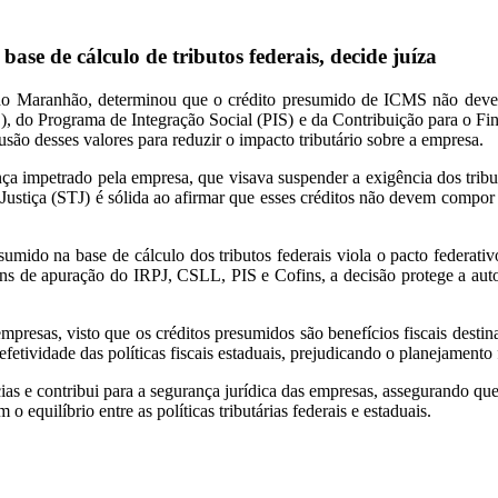
se de cálculo de tributos federais, decide juíza
 do Maranhão, determinou que o crédito presumido de ICMS não deve 
), do Programa de Integração Social (PIS) e da Contribuição para o Fin
usão desses valores para reduzir o impacto tributário sobre a empresa.
 impetrado pela empresa, que visava suspender a exigência dos tributo
ustiça (STJ) é sólida ao afirmar que esses créditos não devem compor a
umido na base de cálculo dos tributos federais viola o pacto federativo
ins de apuração do IRPJ, CSLL, PIS e Cofins, a decisão protege a auto
mpresas, visto que os créditos presumidos são benefícios fiscais destina
 efetividade das políticas fiscais estaduais, prejudicando o planejamento
cias e contribui para a segurança jurídica das empresas, assegurando q
 equilíbrio entre as políticas tributárias federais e estaduais.