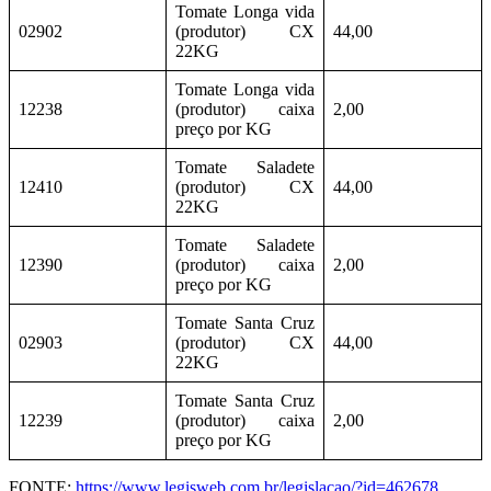
Tomate Longa vida
02902
(produtor) CX
44,00
22KG
Tomate Longa vida
12238
(produtor) caixa
2,00
preço por KG
Tomate Saladete
12410
(produtor) CX
44,00
22KG
Tomate Saladete
12390
(produtor) caixa
2,00
preço por KG
Tomate Santa Cruz
02903
(produtor) CX
44,00
22KG
Tomate Santa Cruz
12239
(produtor) caixa
2,00
preço por KG
FONTE:
https://www.legisweb.com.br/legislacao/?id=462678