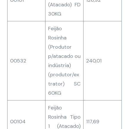
00101
126,92
(Atacado) FD
30KG
Feijão
Rosinha
(Produtor
p/atacado ou
00532
240,01
indústria)
(produtor/ex
trator) SC
60KG
Feijão
Rosinha Tipo
00104
117,69
1 (Atacado)