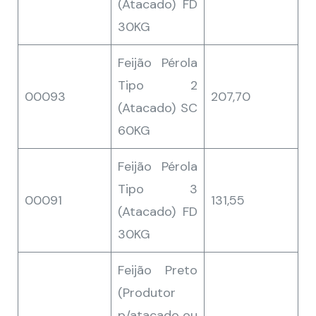
(Atacado) FD
30KG
Feijão Pérola
Tipo 2
00093
207,70
(Atacado) SC
60KG
Feijão Pérola
Tipo 3
00091
131,55
(Atacado) FD
30KG
Feijão Preto
(Produtor
p/atacado ou