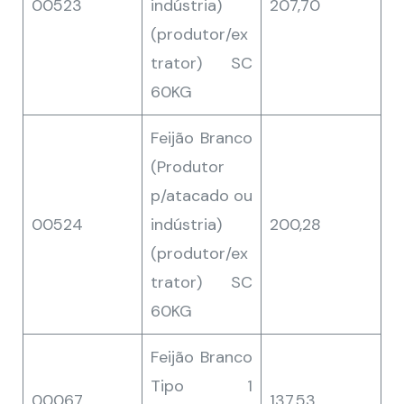
00523
indústria)
207,70
(produtor/ex
trator) SC
60KG
Feijão Branco
(Produtor
p/atacado ou
00524
indústria)
200,28
(produtor/ex
trator) SC
60KG
Feijão Branco
Tipo 1
00067
137,53