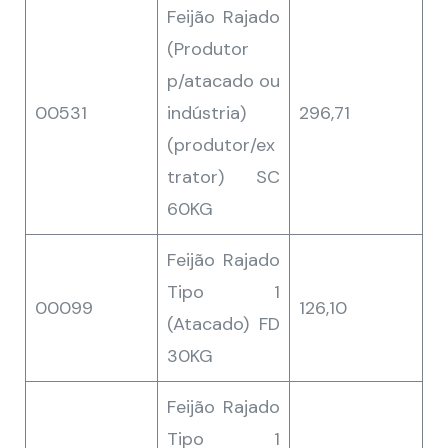
Feijão Rajado
(Produtor
p/atacado ou
00531
indústria)
296,71
(produtor/ex
trator) SC
60KG
Feijão Rajado
Tipo 1
00099
126,10
(Atacado) FD
30KG
Feijão Rajado
Tipo 1