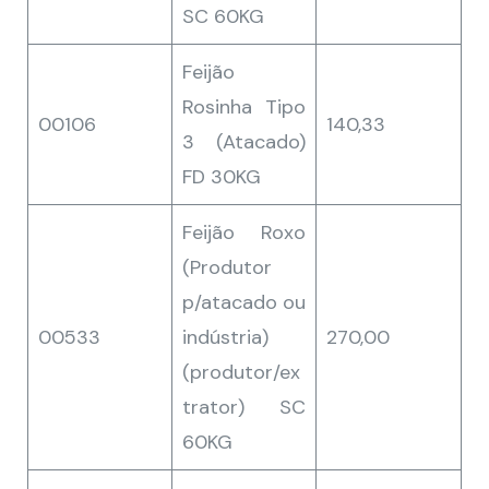
SC 60KG
Feijão
Rosinha Tipo
00106
140,33
3 (Atacado)
FD 30KG
Feijão Roxo
(Produtor
p/atacado ou
00533
indústria)
270,00
(produtor/ex
trator) SC
60KG