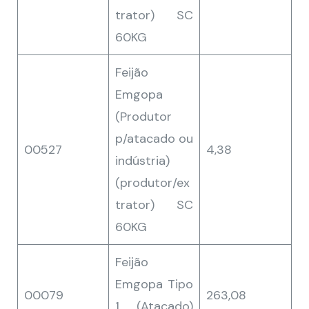
trator) SC
60KG
Feijão
Emgopa
(Produtor
p/atacado ou
00527
4,38
indústria)
(produtor/ex
trator) SC
60KG
Feijão
Emgopa Tipo
00079
263,08
1 (Atacado)