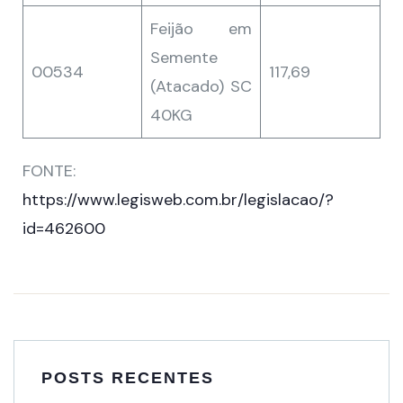
Feijão em
Semente
00534
117,69
(Atacado) SC
40KG
FONTE:
https://www.legisweb.com.br/legislacao/?
id=462600
POSTS RECENTES