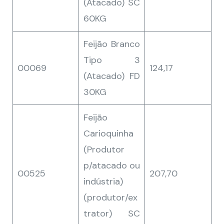
(Atacado) SC
60KG
Feijão Branco
Tipo 3
00069
124,17
(Atacado) FD
30KG
Feijão
Carioquinha
(Produtor
p/atacado ou
00525
207,70
indústria)
(produtor/ex
trator) SC