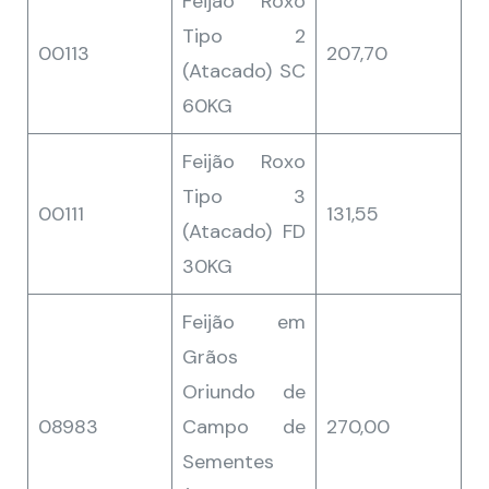
Feijão Roxo
Tipo 2
00113
207,70
(Atacado) SC
60KG
Feijão Roxo
Tipo 3
00111
131,55
(Atacado) FD
30KG
Feijão em
Grãos
Oriundo de
08983
Campo de
270,00
Sementes