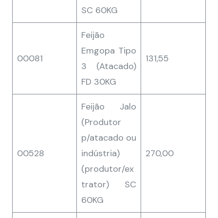
SC 60KG
Feijão
Emgopa Tipo
00081
131,55
3 (Atacado)
FD 30KG
Feijão Jalo
(Produtor
p/atacado ou
00528
indústria)
270,00
(produtor/ex
trator) SC
60KG