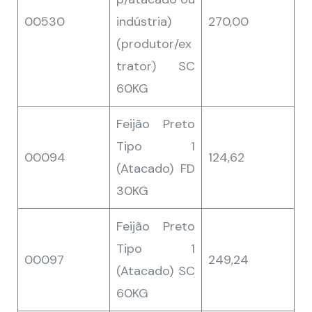
00530
indústria)
270,00
(produtor/ex
trator) SC
60KG
Feijão Preto
Tipo 1
00094
124,62
(Atacado) FD
30KG
Feijão Preto
Tipo 1
00097
249,24
(Atacado) SC
60KG