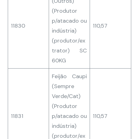
(Outros)
(Produtor
p/atacado ou
11830
110,57
indústria)
(produtor/ex
trator) SC
60KG
Feijão Caupi
(Sempre
Verde/Cat)
(Produtor
11831
p/atacado ou
110,57
indústria)
(produtor/ex