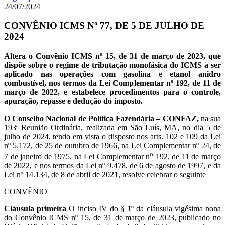
24/07/2024
CONVÊNIO ICMS Nº 77, DE 5 DE JULHO DE
2024
Altera o Convênio ICMS nº 15, de 31 de março de 2023, que
dispõe sobre o regime de tributação monofásica do ICMS a ser
aplicado nas operações com gasolina e etanol anidro
combustível, nos termos da Lei Complementar nº 192, de 11 de
março de 2022, e estabelece procedimentos para o controle,
apuração, repasse e dedução do imposto.
O
Conselho Nacional de Política Fazendária – CONFAZ,
na sua
193ª Reunião Ordinária, realizada em São Luís, MA, no dia 5 de
julho de 2024, tendo em vista o disposto nos arts. 102 e 109 da Lei
nº 5.172, de 25 de outubro de 1966, na Lei Complementar nº 24, de
o
7 de janeiro de 1975, na Lei Complementar n
192, de 11 de março
de 2022, e nos termos da Lei nº 9.478, de 6 de agosto de 1997, e da
Lei nº 14.134, de 8 de abril de 2021, resolve celebrar o seguinte
CONVÊNIO
Cláusula primeira
O inciso IV do § 1º da cláusula vigésima nona
do Convênio ICMS nº 15, de 31 de março de 2023, publicado no