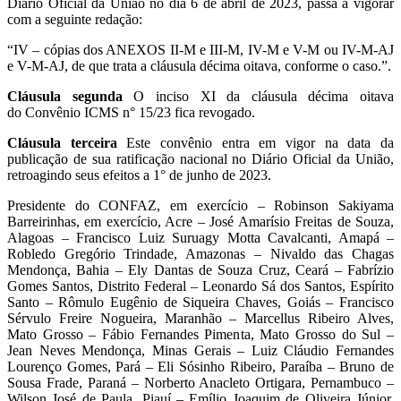
Diário Oficial da União no dia 6 de abril de 2023, passa a vigorar
com a seguinte redação:
“IV – cópias dos ANEXOS II-M e III-M, IV-M e V-M ou IV-M-AJ
e V-M-AJ, de que trata a cláusula décima oitava, conforme o caso.”.
Cláusula segunda
O inciso XI da cláusula décima oitava
do Convênio ICMS n° 15/23 fica revogado.
Cláusula terceira
Este convênio entra em vigor na data da
publicação de sua ratificação nacional no Diário Oficial da União,
retroagindo seus efeitos a 1° de junho de 2023.
Presidente do CONFAZ, em exercício – Robinson Sakiyama
Barreirinhas, em exercício, Acre – José Amarísio Freitas de Souza,
Alagoas – Francisco Luiz Suruagy Motta Cavalcanti, Amapá –
Robledo Gregório Trindade, Amazonas – Nivaldo das Chagas
Mendonça, Bahia – Ely Dantas de Souza Cruz, Ceará – Fabrízio
Gomes Santos, Distrito Federal – Leonardo Sá dos Santos, Espírito
Santo – Rômulo Eugênio de Siqueira Chaves, Goiás – Francisco
Sérvulo Freire Nogueira, Maranhão – Marcellus Ribeiro Alves,
Mato Grosso – Fábio Fernandes Pimenta, Mato Grosso do Sul –
Jean Neves Mendonça, Minas Gerais – Luiz Cláudio Fernandes
Lourenço Gomes, Pará – Eli Sósinho Ribeiro, Paraíba – Bruno de
Sousa Frade, Paraná – Norberto Anacleto Ortigara, Pernambuco –
Wilson José de Paula, Piauí – Emílio Joaquim de Oliveira Júnior,