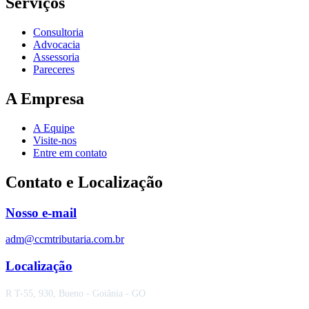
Serviços
Consultoria
Advocacia
Assessoria
Pareceres
A Empresa
A Equipe
Visite-nos
Entre em contato
Contato e Localização
Nosso e-mail
adm@ccmtributaria.com.br
Localização
R T-55, 930, Bueno - Goiânia - GO