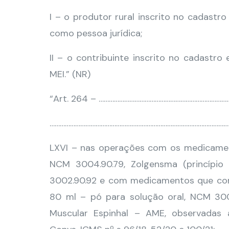
I – o produtor rural inscrito no cadastr
como pessoa jurídica;
II – o contribuinte inscrito no cadastr
MEI.” (NR)
“Art. 264 – …………………………………………………………………
………………………………………………………………………………………………
LXVI – nas operações com os medicament
NCM 3004.90.79, Zolgensma (princípio
3002.90.92 e com medicamentos que cont
80 ml – pó para solução oral, NCM 300
Muscular Espinhal – AME, observadas a