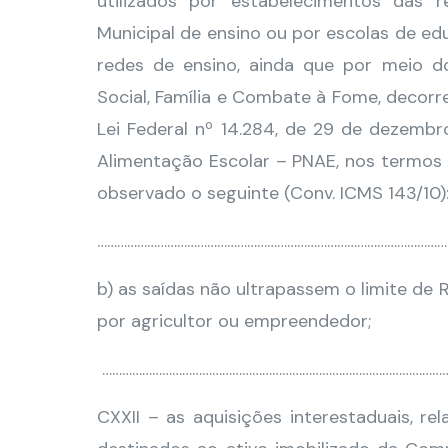
utilizados por estabelecimentos das 
Municipal de ensino ou por escolas de ed
redes de ensino, ainda que por meio do
Social, Família e Combate à Fome, decorre
Lei Federal nº 14.284, de 29 de dezemb
Alimentação Escolar – PNAE, nos termos d
observado o seguinte (Conv. ICMS 143/10)
………………………………………………………………………………………………
b) as saídas não ultrapassem o limite de R
por agricultor ou empreendedor;
……………………………………………………………………………………………
CXXII – as aquisições interestaduais, re