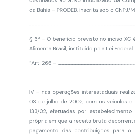
destinados ao ativo imobilizado da Co
da Bahia – PRODEB, inscrita sob o CNPJ/M
………………………………………………………………………………………………
§ 6º – O benefício previsto no inciso XC
Alimenta Brasil, instituído pela Lei Federa
“Art. 266 – …………………………………………………………………
……………………………………………………………………………………………
IV – nas operações interestaduais realiz
03 de julho de 2002, com os veículos e 
133/02, efetuadas por estabelecimento 
própria,em que a receita bruta decorrent
pagamento das contribuições para o 