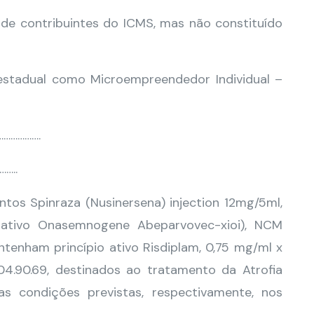
o de contribuintes do ICMS, mas não constituído
o estadual como Microempreendedor Individual –
……………….
…..
os Spinraza (Nusinersena) injection 12mg/5ml,
 ativo Onasemnogene Abeparvovec-xioi), NCM
enham princípio ativo Risdiplam, 0,75 mg/ml x
4.90.69, destinados ao tratamento da Atrofia
s condições previstas, respectivamente, nos