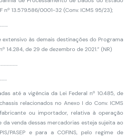
mpanhia de Processamento de Dados do Estado
F nº 13.579.586/0001-32 (Conv. ICMS 95/23);
…..
 é extensivo às demais destinações do Programa
l nº 14.284, de 29 de dezembro de 2021.” (NR)
……………….
…….
adas até a vigência da Lei Federal nº 10.485, de
chassis relacionados no Anexo I do Conv. ICMS
fabricante ou importador, relativa à operação
e da venda dessas mercadorias esteja sujeita ao
PIS/PASEP e para a COFINS, pelo regime de