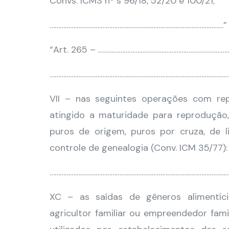
Convs. ICMS nº s 96/18, 52/20 e 100/21;
…………………………………………………………………………………………” 
“Art. 265 – …………………………………………………………………
………………………………………………………………………………………………
VII – nas seguintes operações com re
atingido a maturidade para reprodução, 
puros de origem, puros por cruza, de 
controle de genealogia (Conv. ICM 35/77):
………………………………………………………………………………………………
XC – as saídas de gêneros alimentíc
agricultor familiar ou empreendedor fami