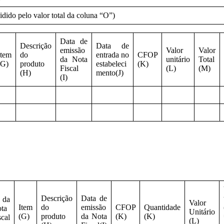
idido pelo valor total da coluna “O”)
Data de
Descrição
Data de
emissão
Valor
Valor
Item
do
entrada no
CFOP
da Nota
unitário
Total
(G)
produto
estabeleci
(K)
Fiscal
(L)
(M)
(H)
mento(J)
(I)
Descrição
Data de
da
Valor
Item
do
emissão
CFOP
Quantidade
ta
Unitário
(G)
produto
da Nota
(K)
(K)
scal
(L)