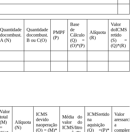
Base
Valor
Quantidade
Quantidade
de
doICMS
PMPF
Alíquota
docombust.
docombust.
Cálculo
retido
(P)
(R)
A (N)
B ou C(O)
(Q) =
(S) =
(O)*(P)
(Q)*(R)
Valor
ICMS
ICMSretido
Valor
total
Média do
devido
na
aressarc
(M)
Alíquota
valor do
naoperação
aquisição
a
=
(N)
ICMS/litro
(O) = (M)*
(Q) =(P)*
compleme