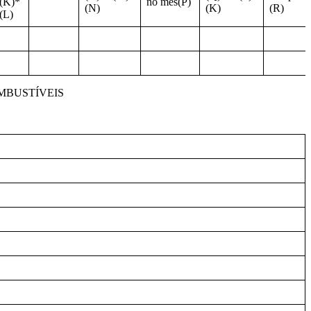
(K)*
no mês(P)
(N)
(K)
(R)
(L)
MBUSTÍVEIS