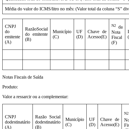
Média do valor do ICMS/litro no mês: (Valor total da coluna “S” div
N2
CNPJ
da
RazãoSocial
do
Município
UF
Chave de
Nota
do emitente
emitente
(C)
(D)
Acesso(E)
Fiscal
(B)
(A)
(F)
Notas Fiscais de Saída
Produto:
Valor a ressarcir ou a complementar:
N2
CNPJ
Razão Social
Município
UF
Chave de
No
dodestinatário
dodestinatário
(C)
(D)
Acesso(E)
Fi
(A)
(B)