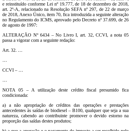
e reinstituído conforme Lei nº 19.777, de 18 de dezembro de 2018,
art. 2º-A, relacionado na Resolução SEFA nº 297, de 22 de março
de 2018, Anexo Único, item 70, fica introduzida a seguinte alteração
no Regulamento do ICMS, aprovado pelo Decreto nº 37.699, de 26
de agosto de 1997:
ALTERAÇÃO Nº 6434 – No Livro I, art. 32, CCVI, a nota 05
passa a vigorar com a seguinte redação:
Art. 32. …
…
CCVI – …
…
NOTA 05 – A utilização deste crédito fiscal presumido fica
condicionada:
a) a não apropriação de créditos das operações e prestações
antecedentes às saídas de biodiesel – B100, qualquer que seja a sua
natureza, cabendo ao contribuinte promover o devido estorno na
proporção das saídas destes produtos;
b) a que a apuração e o pagamento do imposto a ser recolhido pelo