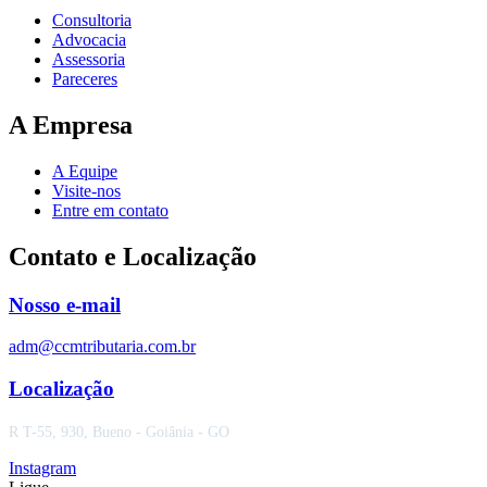
Consultoria
Advocacia
Assessoria
Pareceres
A Empresa
A Equipe
Visite-nos
Entre em contato
Contato e Localização
Nosso e-mail
adm@ccmtributaria.com.br
Localização
R T-55, 930, Bueno - Goiânia - GO
Instagram