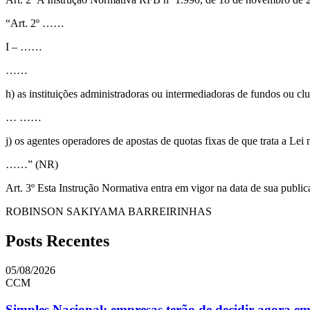
“Art. 2º ……
I – ……
……
h) as instituições administradoras ou intermediadoras de fundos ou cl
… ……
j) os agentes operadores de apostas de quotas fixas de que trata a Le
……” (NR)
Art. 3º Esta Instrução Normativa entra em vigor na data de sua public
ROBINSON SAKIYAMA BARREIRINHAS
Posts Recentes
05/08/2026
CCM
Simples Nacional: empresas terão de decidir agora e