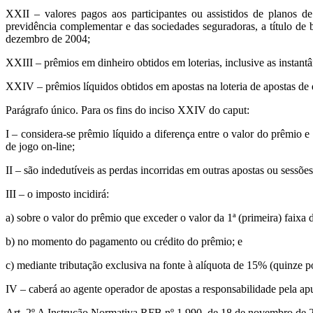
XXII – valores pagos aos participantes ou assistidos de planos de 
previdência complementar e das sociedades seguradoras, a título de 
dezembro de 2004;
XXIII – prêmios em dinheiro obtidos em loterias, inclusive as instant
XXIV – prêmios líquidos obtidos em apostas na loteria de apostas de q
Parágrafo único. Para os fins do inciso XXIV do caput:
I – considera-se prêmio líquido a diferença entre o valor do prêmio e
de jogo on-line;
II – são indedutíveis as perdas incorridas em outras apostas ou sessões
III – o imposto incidirá:
a) sobre o valor do prêmio que exceder o valor da 1ª (primeira) faixa
b) no momento do pagamento ou crédito do prêmio; e
c) mediante tributação exclusiva na fonte à alíquota de 15% (quinze po
IV – caberá ao agente operador de apostas a responsabilidade pela ap
Art. 2º A Instrução Normativa RFB nº 1.990, de 18 de novembro de 20