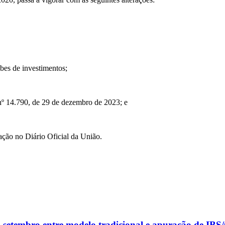
ubes de investimentos;
i nº 14.790, de 29 de dezembro de 2023; e
ação no Diário Oficial da União.
m setembro entre modelo tradicional e apuração de IB