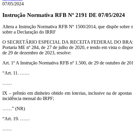
07/05/2024
Instrução Normativa RFB Nº 2191 DE 07/05/2024
Altera a Instrução Normativa RFB Nº 1500/2014, que dispõe sobre no
sobre a Declaração do IRRF
O SECRETÁRIO ESPECIAL DA RECEITA FEDERAL DO BRASIL, no uso da
Portaria ME nº 284, de 27 de julho de 2020, e tendo em vista o dispos
de 29 de dezembro de 2023, resolve:
Art. 1º A Instrução Normativa RFB nº 1.500, de 29 de outubro de 2014
“Art. 11. ……
……
IX – prêmio em dinheiro obtido em loterias, inclusive na de apostas 
incidência mensal do IRPF;
……” (NR)
“Art. 19. ……
……