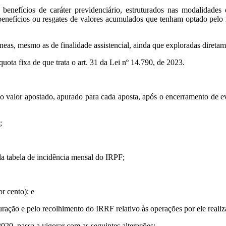
benefícios de caráter previdenciário, estruturados nas modalidades 
benefícios ou resgates de valores acumulados que tenham optado pelo re
âneas, mesmo as de finalidade assistencial, ainda que exploradas diretam
uota fixa de que trata o art. 31 da Lei nº 14.790, de 2023.
 o valor apostado, apurado para cada aposta, após o encerramento de ev
;
 da tabela de incidência mensal do IRPF;
r cento); e
uração e pelo recolhimento do IRRF relativo às operações por ele reali
20, passa a vigorar com as seguintes alterações: