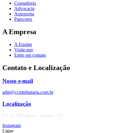
Consultoria
Advocacia
Assessoria
Pareceres
A Empresa
A Equipe
Visite-nos
Entre em contato
Contato e Localização
Nosso e-mail
adm@ccmtributaria.com.br
Localização
R T-55, 930, Bueno - Goiânia - GO
Instagram
Ligue